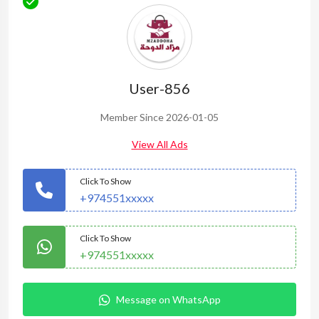
User-856
Member Since 2026-01-05
View All Ads
Click To Show
+974551xxxxx
Click To Show
+974551xxxxx
Message on WhatsApp