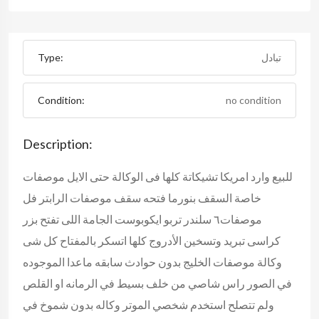
تبادل
Type:
Condition:
no condition
Description:
للبيع وارد امريكا تشيكاتة كلها فى الوكالة حتى الايل موصفات
خاصة السقف بنورما فتحه سقف موصفات الرابتر فل
موصفات٦ سلندر تربو ايكوبوست الجامة اللى تفتح بزر
كراسى تبريد وتسخين الأدروج كلها اتسكر بالمفتاح كل شى
وكالة موصفات الخليج بدون حوادث سابقه ماعدا الموجوده
في الصور راس شاصي من خلف بسيط في الرمانه او القلص
ولم تتصلح استخدم شخصي الموتر وكاله بدون شموخ في