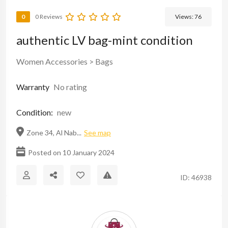
0
0 Reviews
Views:
76
authentic LV bag-mint condition
Women Accessories
>
Bags
Warranty
No rating
Condition:
new
Zone 34, Al Nab...
See map
Posted on 10 January 2024
ID: 46938