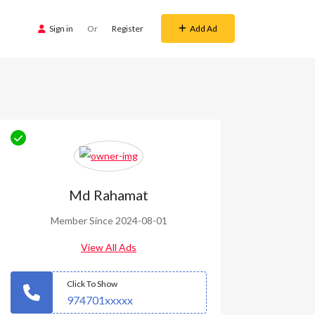
Sign in
Or
Register
Add Ad
Md Rahamat
Member Since 2024-08-01
View All Ads
Click To Show
974701xxxxx