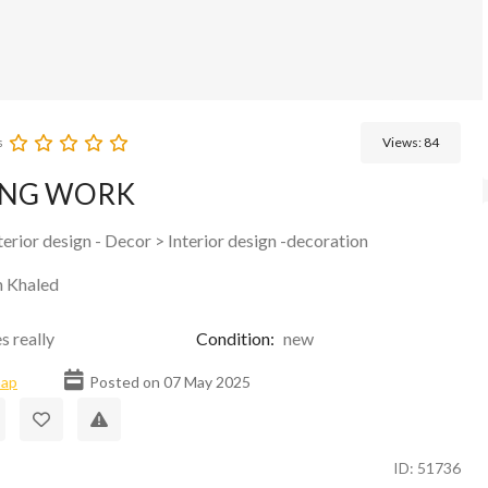
s
Views:
84
ING WORK
terior design - Decor
>
Interior design -decoration
n Khaled
s really
Condition:
new
map
Posted on 07 May 2025
ID: 51736