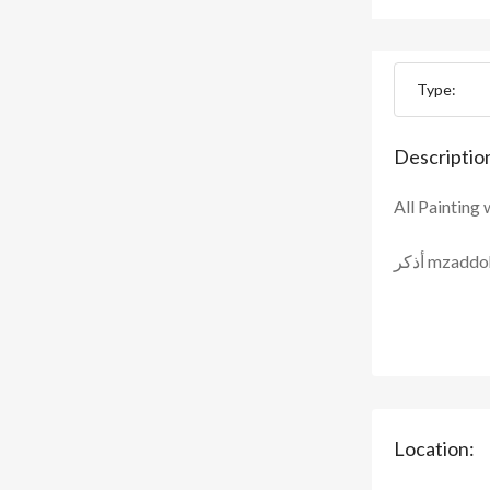
Type:
Descriptio
All Paintin
أذكر mzad
Location: