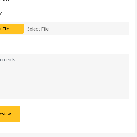
y:
Select File
t File
Review