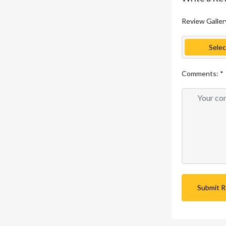
Review Galler
Selec
Comments:
*
Submit 