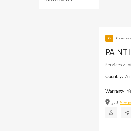
0
0 Review
PAINT
Services
>
In
Country:
Ai
Warranty
Ye
قطر
See 