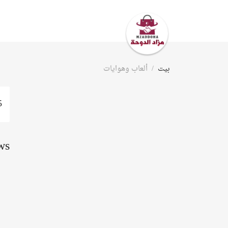
بيت
ألعاب وهوايات
5 إعلان (إعلانات
ws