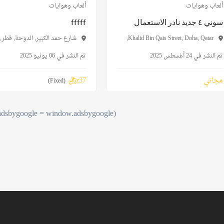
ألعاب وهوايات
ألعاب وهوايات
سوني ٤ جديد نادر الاستعمال
fffff
Khalid Bin Qais Street, Doha, Qatar,
شارع حمد الكبير, الدوحة, قطر,
تم النشر في 24 أغسطس 2025
تم النشر في 06 يونيو 2025
مجاني
z37﷼
(Fixed)
(adsbygoogle = window.adsbygoogle || []).push({});