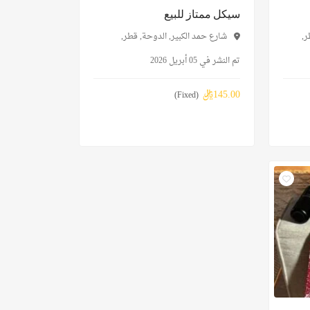
سيكل ممتاز للبيع
شارع حمد الكبير, الدوحة, قطر,
تم النشر في 05 أبريل 2026
145.00﷼
(Fixed)