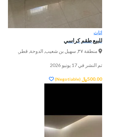
اثاث
للبيع طقم كراسي
منطقة ۳٧, سهيل بن شعيب, الدوحة, قطر,
تم النشر في 17 يونيو 2026
500.00﷼
(Negotiable)