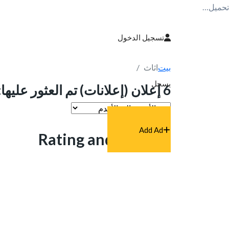
تحميل…
تسجيل الدخول
بيت
اثاث
يسجل
6 إعلان (إعلانات) تم العثور عليها:
Add Ad
Rating and reviews