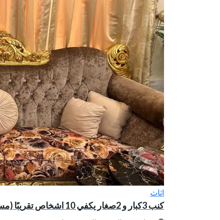
اثاث
كنب 3كبار و 2صغار يكفي 10 اشخاص تقريبًا (مستعمل)